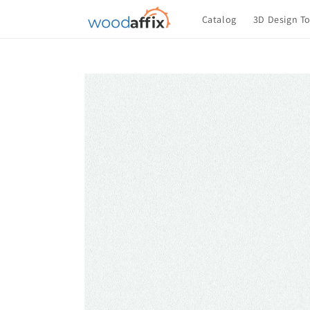
Ir
directamente
Catalog
3D Design T
al contenido
Saltar a la
información
del
producto