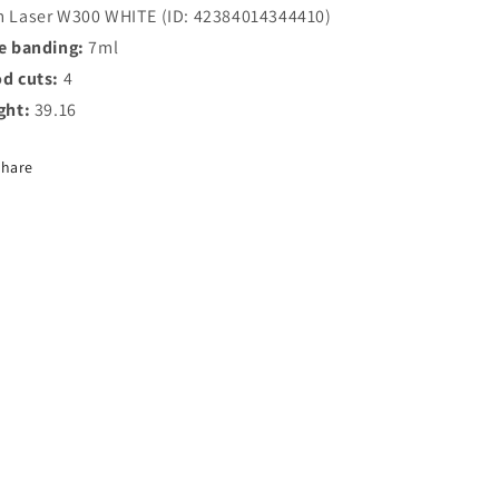
 Laser W300 WHITE (ID: 42384014344410)
e banding:
7ml
d cuts:
4
ght:
39.16
Share